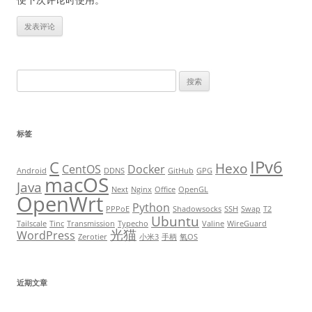
搜
索
：
标签
IPv6
C
Hexo
CentOS
Docker
Android
DDNS
GitHub
GPG
macOS
Java
Next
Nginx
Office
OpenGL
OpenWrt
Python
PPPoE
Shadowsocks
SSH
Swap
T2
Ubuntu
Tailscale
Tinc
Transmission
Typecho
Valine
WireGuard
光猫
WordPress
Zerotier
小米3
手柄
氧OS
近期文章