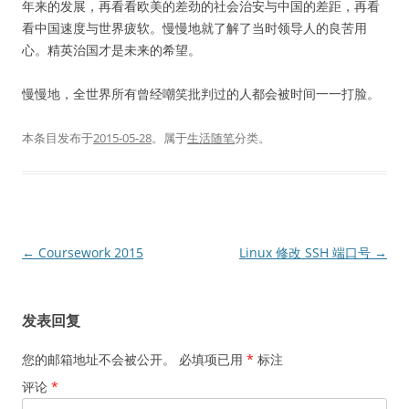
年来的发展，再看看欧美的差劲的社会治安与中国的差距，再看
看中国速度与世界疲软。慢慢地就了解了当时领导人的良苦用
心。精英治国才是未来的希望。
慢慢地，全世界所有曾经嘲笑批判过的人都会被时间一一打脸。
本条目发布于
2015-05-28
。属于
生活随笔
分类。
文
←
Coursework 2015
Linux 修改 SSH 端口号
→
章
导
发表回复
航
您的邮箱地址不会被公开。
必填项已用
*
标注
评论
*