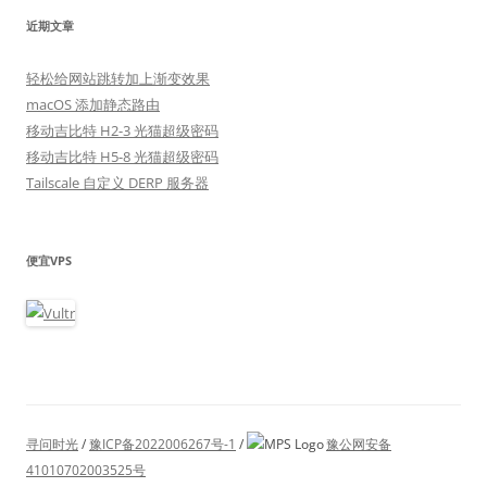
近期文章
轻松给网站跳转加上渐变效果
macOS 添加静态路由
移动吉比特 H2-3 光猫超级密码
移动吉比特 H5-8 光猫超级密码
Tailscale 自定义 DERP 服务器
便宜VPS
寻问时光
/
豫ICP备2022006267号-1
/
豫公网安备
41010702003525号