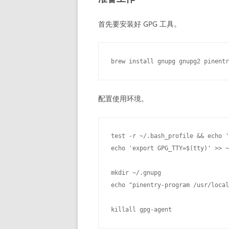
首先要安装好 GPG 工具。
配置使用环境。
test -r ~/.bash_profile && echo '
echo 'export GPG_TTY=$(tty)' >> ~
mkdir ~/.gnupg

echo "pinentry-program /usr/local