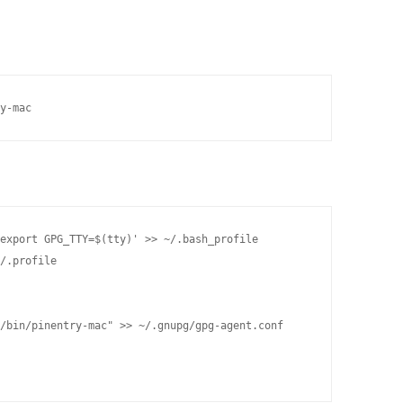
export GPG_TTY=$(tty)' >> ~/.bash_profile

/.profile

/bin/pinentry-mac" >> ~/.gnupg/gpg-agent.conf
