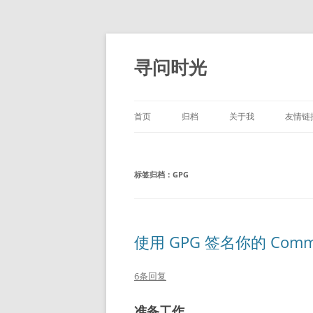
跳
至
正
寻问时光
文
首页
归档
关于我
友情链
标签归档：
GPG
使用 GPG 签名你的 Commi
6条回复
准备工作