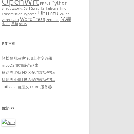
OpenWrt
Python
PPPoE
Shadowsocks
SSH
Swap
T2
Tailscale
Tinc
Ubuntu
Transmission
Typecho
Valine
光猫
WordPress
WireGuard
Zerotier
小米3
手柄
氧OS
近期文章
轻松给网站跳转加上渐变效果
macOS 添加静态路由
移动吉比特 H2-3 光猫超级密码
移动吉比特 H5-8 光猫超级密码
Tailscale 自定义 DERP 服务器
便宜VPS