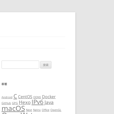
搜
索
：
标签
C
CentOS
Docker
Android
DDNS
IPv6
Hexo
Java
GitHub
GPG
macOS
Next
Nginx
Office
OpenGL