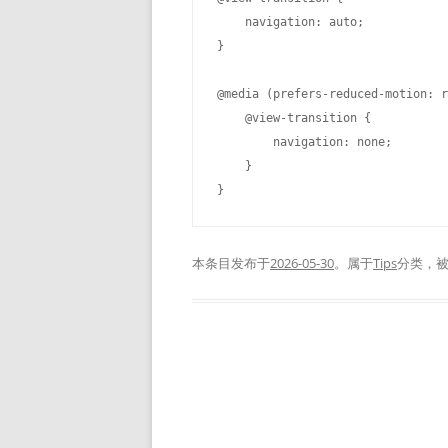
    navigation: auto;

}

@media (prefers-reduced-motion: r
    @view-transition {

        navigation: none;

    }

本条目发布于
2026-05-30
。属于
Tips
分类，
文
章
导