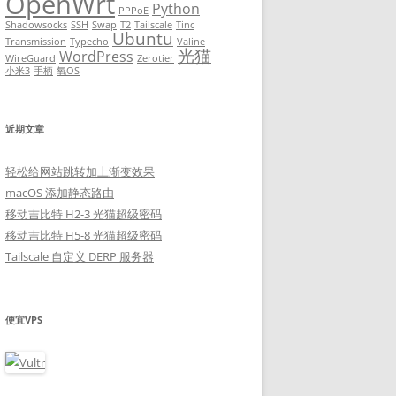
OpenWrt
Python
PPPoE
Shadowsocks
SSH
Swap
T2
Tailscale
Tinc
Ubuntu
Transmission
Typecho
Valine
光猫
WordPress
WireGuard
Zerotier
小米3
手柄
氧OS
近期文章
轻松给网站跳转加上渐变效果
macOS 添加静态路由
移动吉比特 H2-3 光猫超级密码
移动吉比特 H5-8 光猫超级密码
Tailscale 自定义 DERP 服务器
便宜VPS