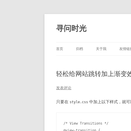
跳
至
正
寻问时光
文
首页
归档
关于我
友情链
轻松给网站跳转加上渐变
发表评论
只要在
中加上以下样式，就可以让
style.css
/* View Transitions */

@view-transition {
