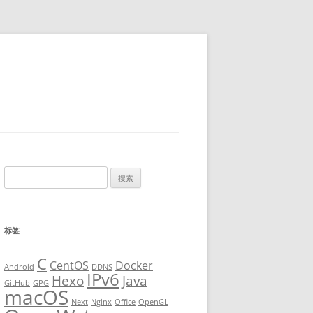
搜
索
：
标签
C
CentOS
Docker
Android
DDNS
IPv6
Hexo
Java
GitHub
GPG
macOS
Next
Nginx
Office
OpenGL