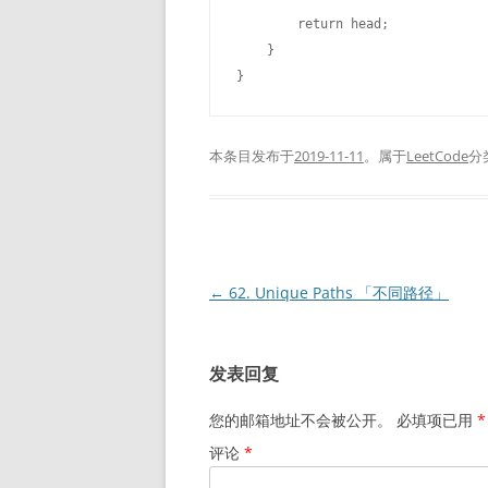
        return head;

    }

本条目发布于
2019-11-11
。属于
LeetCode
分
文
←
62. Unique Paths 「不同路径」
章
导
发表回复
航
您的邮箱地址不会被公开。
必填项已用
*
评论
*