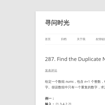
跳
至
正
寻问时光
文
首页
归档
关于我
友情链
287. Find the Dupli
发表评论
给定一个数组
nums
，包含
n
+1 个整数，
字。假设数组中只有一个重复的数字，求
例一：
输入：
[1,3,4,2,2]