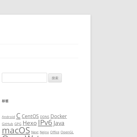
搜
索
：
标签
C
CentOS
Docker
Android
DDNS
IPv6
Hexo
Java
GitHub
GPG
macOS
Next
Nginx
Office
OpenGL