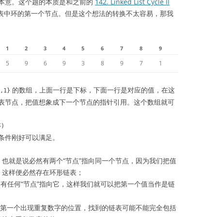
本意。这个题的本质是和之前的
142. Linked List Cycle II
表中环的第一个节点。但是这个想法的转换不太容易，那我
1
2
3
4
5
6
7
8
9
5
9
6
9
3
8
9
7
1
的数组，上面一行是下标，下面一行是对应的值，在这
,1}
表节点，把值想象成下一个节点的指针引用。这个数组就可
环)
条件刚好可以满足。
也就是说必然有两个“节点”指向同一个节点，因为我们把值
，这样便必然存在环形链表；
有任何“节点”指向它，这样我们就可以把第一个值当作是链
是第一个出现重复数字的位置，找到的链表可能不能完全包括