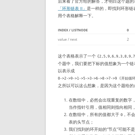
后来看了官方给的解答，才明白这个题的
「环形链表 II」
是一样的，即找到环形链
用个表格解释一下。
INDEX / LISTNODE
0
value / next
2
这个表格表示了一个
{2,5,9,6,9,3,8,9,7
个题中，我们要把下标的值想象为一个链
以表示成
0->2->9->1->5->3->6->8->7->9 (开始循
之所以可以这么想象，是因为这个题给的
在数组中，必然会出现重复的数字，
当作指针引用，值相同则指向相同
在数组中，所有的值都大于
，不会
0
表的头节点；
我们找到的环开始的“节点”可能不