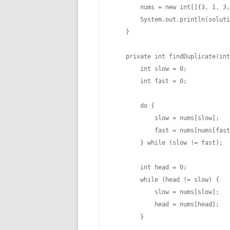
        nums = new int[]{3, 1, 3,
        System.out.println(soluti
    }

    private int findDuplicate(int
        int slow = 0;

        int fast = 0;

        do {

            slow = nums[slow];

            fast = nums[nums[fast
        } while (slow != fast);

        int head = 0;

        while (head != slow) {

            slow = nums[slow];

            head = nums[head];

        }
