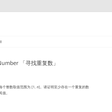
接
cate Number 「寻找重复数」
每个整数取值范围为 [1,
n
]。请证明至少存在一个重复的数
其值。