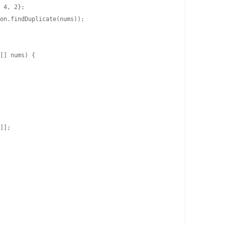
 4, 2};

on.findDuplicate(nums));

[] nums) {

]];
