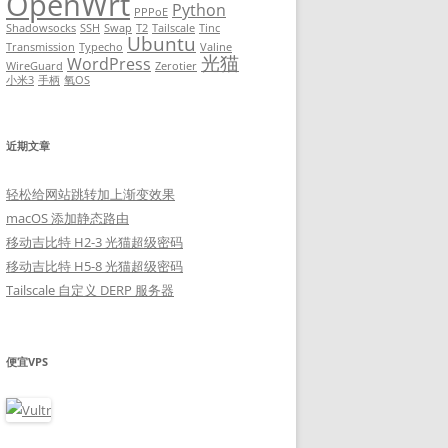
OpenWrt
Python
PPPoE
Shadowsocks
SSH
Swap
T2
Tailscale
Tinc
Ubuntu
Transmission
Typecho
Valine
光猫
WordPress
WireGuard
Zerotier
小米3
手柄
氧OS
近期文章
轻松给网站跳转加上渐变效果
macOS 添加静态路由
移动吉比特 H2-3 光猫超级密码
移动吉比特 H5-8 光猫超级密码
Tailscale 自定义 DERP 服务器
便宜VPS