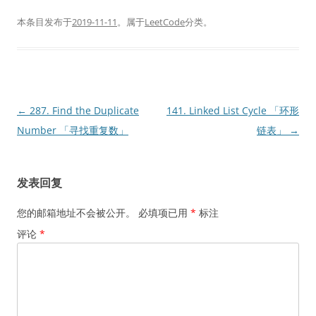
本条目发布于
2019-11-11
。属于
LeetCode
分类。
文
←
287. Find the Duplicate
141. Linked List Cycle 「环形
章
Number 「寻找重复数」
链表」
→
导
航
发表回复
您的邮箱地址不会被公开。
必填项已用
*
标注
评论
*