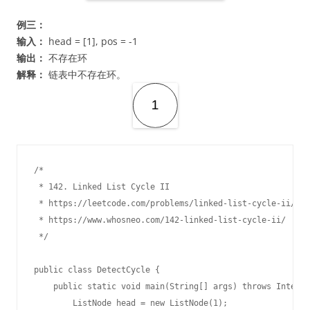
例三：
输入：
head = [1], pos = -1
输出：
不存在环
解释：
链表中不存在环。
/*

 * 142. Linked List Cycle II

 * https://leetcode.com/problems/linked-list-cycle-ii/

 * https://www.whosneo.com/142-linked-list-cycle-ii/

 */

public class DetectCycle {

    public static void main(String[] args) throws Interru
        ListNode head = new ListNode(1);
