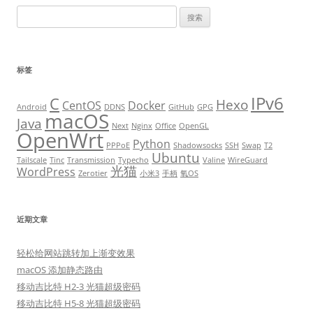
搜
索
：
标签
IPv6
C
Hexo
CentOS
Docker
Android
DDNS
GitHub
GPG
macOS
Java
Next
Nginx
Office
OpenGL
OpenWrt
Python
PPPoE
Shadowsocks
SSH
Swap
T2
Ubuntu
Tailscale
Tinc
Transmission
Typecho
Valine
WireGuard
光猫
WordPress
Zerotier
小米3
手柄
氧OS
近期文章
轻松给网站跳转加上渐变效果
macOS 添加静态路由
移动吉比特 H2-3 光猫超级密码
移动吉比特 H5-8 光猫超级密码