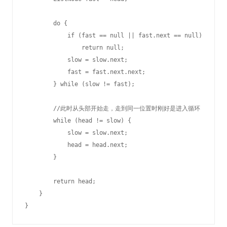
        do {

            if (fast == null || fast.next == null)

                return null;

            slow = slow.next;

            fast = fast.next.next;

        } while (slow != fast);

        //此时从头部开始走，走到同一位置时刚好是进入循环

        while (head != slow) {

            slow = slow.next;

            head = head.next;

        }

        return head;

    }
