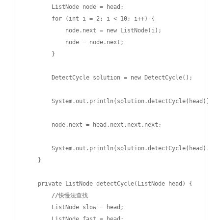
        ListNode node = head;

        for (int i = 2; i < 10; i++) {

            node.next = new ListNode(i);

            node = node.next;

        }

        DetectCycle solution = new DetectCycle();

        System.out.println(solution.detectCycle(head));

        node.next = head.next.next.next;

        System.out.println(solution.detectCycle(head).val
    }

    private ListNode detectCycle(ListNode head) {

        //快慢法查找

        ListNode slow = head;

        ListNode fast = head;
