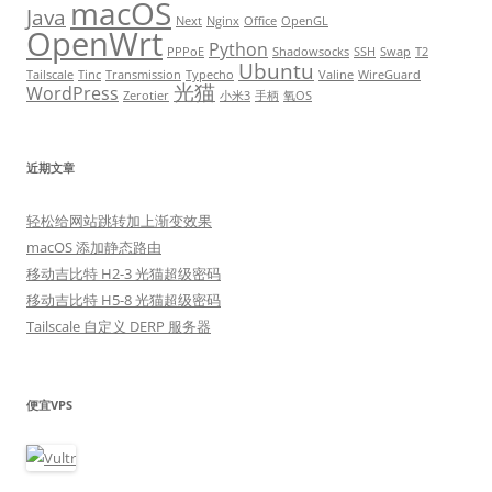
macOS
Java
Next
Nginx
Office
OpenGL
OpenWrt
Python
PPPoE
Shadowsocks
SSH
Swap
T2
Ubuntu
Tailscale
Tinc
Transmission
Typecho
Valine
WireGuard
光猫
WordPress
Zerotier
小米3
手柄
氧OS
近期文章
轻松给网站跳转加上渐变效果
macOS 添加静态路由
移动吉比特 H2-3 光猫超级密码
移动吉比特 H5-8 光猫超级密码
Tailscale 自定义 DERP 服务器
便宜VPS