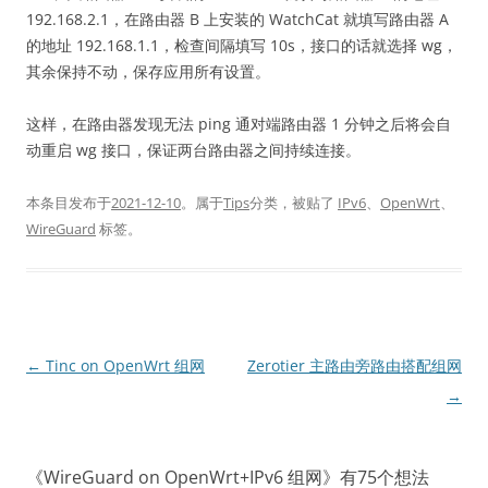
192.168.2.1，在路由器 B 上安装的 WatchCat 就填写路由器 A
的地址 192.168.1.1，检查间隔填写 10s，接口的话就选择 wg，
其余保持不动，保存应用所有设置。
这样，在路由器发现无法 ping 通对端路由器 1 分钟之后将会自
动重启 wg 接口，保证两台路由器之间持续连接。
本条目发布于
2021-12-10
。属于
Tips
分类，被贴了
IPv6
、
OpenWrt
、
WireGuard
标签。
文
←
Tinc on OpenWrt 组网
Zerotier 主路由旁路由搭配组网
章
→
导
航
《
WireGuard on OpenWrt+IPv6 组网
》有75个想法