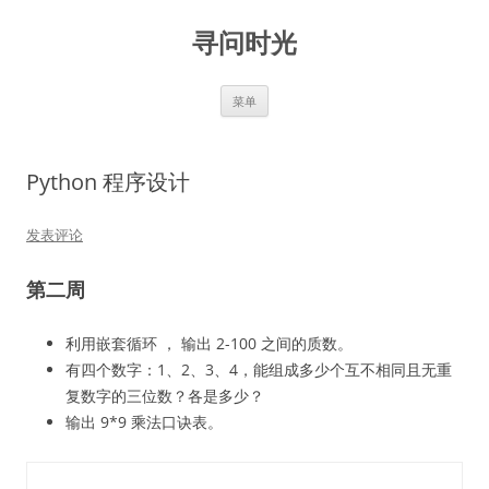
跳
至
寻问时光
正
文
菜单
Python 程序设计
发表评论
第二周
利用嵌套循环 ， 输出 2-100 之间的质数。
有四个数字：1、2、3、4，能组成多少个互不相同且无重
复数字的三位数？各是多少？
输出 9*9 乘法口诀表。