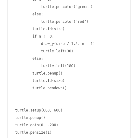
            turtle.pencolor("green")

        else:

            turtle.pencolor("red")

        turtle.fd(size)

        if n != 0:

            draw_y(size / 1.5, n - 1)

            turtle.left(30)

        else:

            turtle.left(180)

        turtle.penup()

        turtle.fd(size)

        turtle.pendown()

turtle.setup(600, 600)

turtle.penup()

turtle.goto(0, -200)

turtle.pensize(1)
