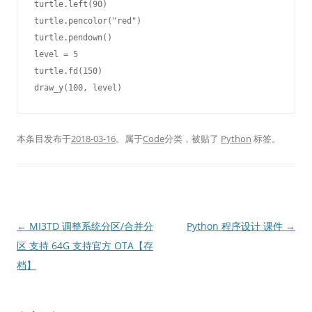
turtle.left(90)

turtle.pencolor("red")

turtle.pendown()

level = 5

turtle.fd(150)

本条目发布于
2018-03-16
。属于
Code
分类，被贴了
Python
标签。
文
←
MI3TD 调整系统分区/合并分
Python 程序设计 课件
→
章
区 支持 64G 支持官方 OTA【存
导
档】
航