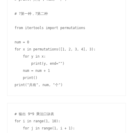
# ?第一种，?第二种

from itertools import permutations

num = 0

for x in permutations([1, 2, 3, 4], 3):

    for y in x:

        print(y, end="")

    num = num + 1

    print()

# 输出 9*9 乘法口诀表

for i in range(1, 10):

    for j in range(1, i + 1):
