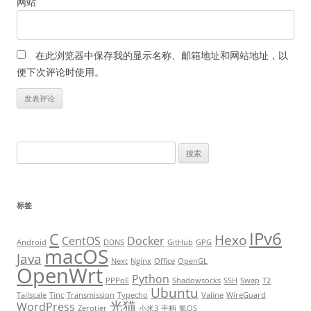
网站
在此浏览器中保存我的显示名称、邮箱地址和网站地址，以
便下次评论时使用。
搜
索
：
标签
IPv6
C
Hexo
CentOS
Docker
Android
DDNS
GitHub
GPG
macOS
Java
Next
Nginx
Office
OpenGL
OpenWrt
Python
PPPoE
Shadowsocks
SSH
Swap
T2
Ubuntu
Tailscale
Tinc
Transmission
Typecho
Valine
WireGuard
光猫
WordPress
Zerotier
小米3
手柄
氧OS