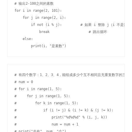
# 输出2-100之间的素数

for i in range(2, 101):

    for j in range(2, i):

        if not (i % j):         # 如果 i 整除 j（i 不是素数
            break                   # 跳出循环

    else:

# 有四个数字：1、2、3、4，能组成多少个互不相同且无重复数字的三位数
# num = 0

# for i in range(1, 5):

#     for j in range(1, 5):

#         for k in range(1, 5):

#             if (i != j) & (i != k) & (j != k):

#                 print("%d%d%d" % (i, j, k))

#                 num = num + 1

# print("共有", num, "个")
