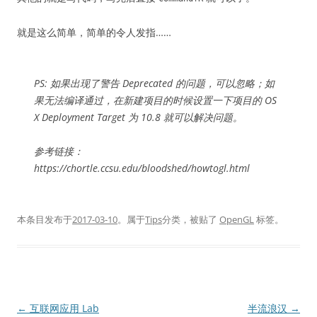
就是这么简单，简单的令人发指……
PS: 如果出现了警告 Deprecated 的问题，可以忽略；如
果无法编译通过，在新建项目的时候设置一下项目的 OS
X Deployment Target 为 10.8 就可以解决问题。
参考链接：
https://chortle.ccsu.edu/bloodshed/howtogl.html
本条目发布于
2017-03-10
。属于
Tips
分类，被贴了
OpenGL
标签。
文
←
互联网应用 Lab
半流浪汉
→