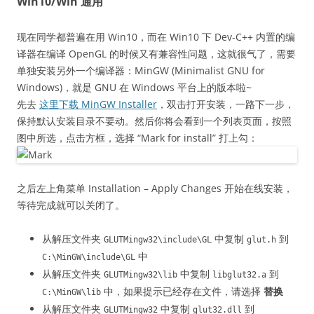
Win10/Win 通用
现在同学都普遍在用 Win10，而在 Win10 下 Dev-C++ 内置的编
译器在编译 OpenGL 的时候又有兼容性问题，这就很气了，需要
单独安装另外一个编译器：MinGW (Minimalist GNU for
Windows)，就是 GNU 在 Windows 平台上的版本啦~
先去
这里下载 MinGW Installer
，双击打开安装，一路下一步，
保持默认安装目录不要动。然后你将会看到一个列表页面，按照
图中所选，点击方框，选择 “Mark for install” 打上勾：
之后左上角菜单 Installation – Apply Changes 开始在线安装，
等待完成就可以关闭了。
从解压文件夹
中复制
到
GLUTMingw32\include\GL
glut.h
中
C:\MinGW\include\GL
从解压文件夹
中复制
到
GLUTMingw32\lib
libglut32.a
中，如果提示已经存在文件，请选择
替换
C:\MinGW\lib
从解压文件夹
中复制
到
GLUTMingw32
glut32.dll