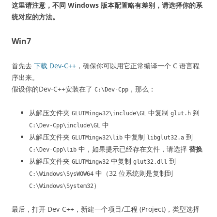
这里请注意，不同 Windows 版本配置略有差别，请选择你的系
统对应的方法。
Win7
首先去
下载 Dev-C++
，确保你可以用它正常编译一个 C 语言程
序出来。
假设你的Dev-C++安装在了
，那么：
C:\Dev-Cpp
从解压文件夹
中复制
到
GLUTMingw32\include\GL
glut.h
中
C:\Dev-Cpp\include\GL
从解压文件夹
中复制
到
GLUTMingw32\lib
libglut32.a
中，如果提示已经存在文件，请选择
替换
C:\Dev-Cpp\lib
从解压文件夹
中复制
到
GLUTMingw32
glut32.dll
中（32 位系统则是复制到
C:\Windows\SysWOW64
）
C:\Windows\System32
最后，打开 Dev-C++，新建一个项目/工程 (Project)，类型选择