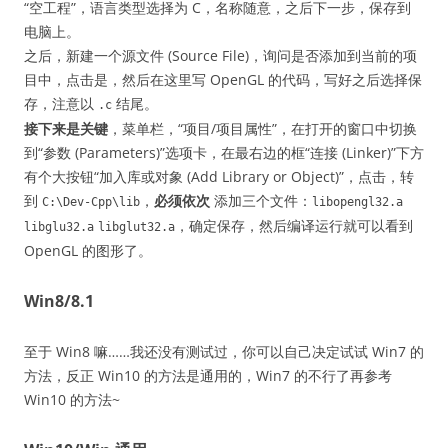
“空工程”，语言类型选择为 C，名称随意，之后下一步，保存到
电脑上。
之后，新建一个源文件 (Source File)，询问是否添加到当前的项
目中，点击是，然后在这里写 OpenGL 的代码，写好之后选择保
存，注意以
结尾。
.c
接下来是关键
，菜单栏，“项目/项目属性”，在打开的窗口中切换
到“参数 (Parameters)”选项卡，在最右边的框“连接 (Linker)”下方
有个大按钮“加入库或对象 (Add Library or Object)”，点击，转
到
，
必须依次
添加三个文件：
C:\Dev-Cpp\lib
libopengl32.a
，确定保存，然后编译运行就可以看到
libglu32.a
libglut32.a
OpenGL 的图形了。
Win8/8.1
至于 Win8 嘛……我还没有测试过，你可以自己决定试试 Win7 的
方法，反正 Win10 的方法是通用的，Win7 的不行了再参考
Win10 的方法~