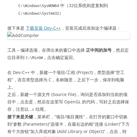
中（32位系统则是复制到
C:\Windows\SysWOW64
）
C:\Windows\System32
接下来是
下载安装 Dev-C++
，安装完成后添加这个编译器：
工具 – 编译选项，在弹出来的窗口中选择
正中间的加号
，然后定
位目录到
，点击确定返回。
C:\MinGW
在 Dev-C++ 中，新建一个项目/工程 (Project)，类型选择“空工
程”，语言类型选择为 C，名称随意，之后下一步，保存到电脑
上。
之后，新建一个源文件 (Source File)，询问是否添加到当前的项
目中，点击是，然后在这里写 OpenGL 的代码，写好之后选择保
存，注意以
结尾。
.c
接下来是关键
，菜单栏，“项目/项目属性”，在打开的窗口中切换
到“参数 (Parameters)”选项卡，在最右边的框“连接 (Linker)”下方
有个大按钮“加入库或对象 (Add Library or Object)”，点击，转